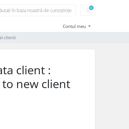
0
Coș de cumpărături
Contul meu
l-clienti
a client :
 to new client