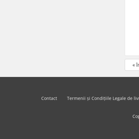
« 
Contact
Termenii și Condițiile Legale de liv
Co