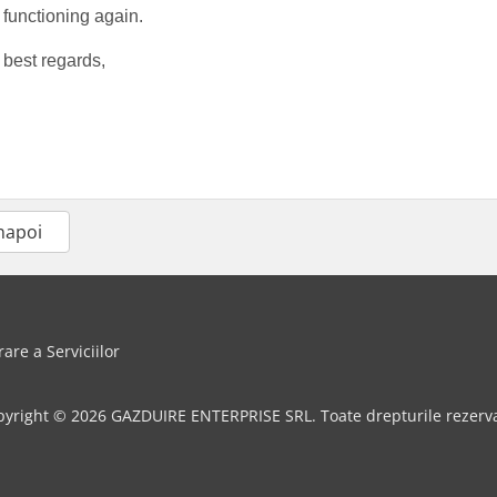
functioning again.
best regards,
înapoi
rare a Serviciilor
pyright © 2026 GAZDUIRE ENTERPRISE SRL. Toate drepturile rezerva