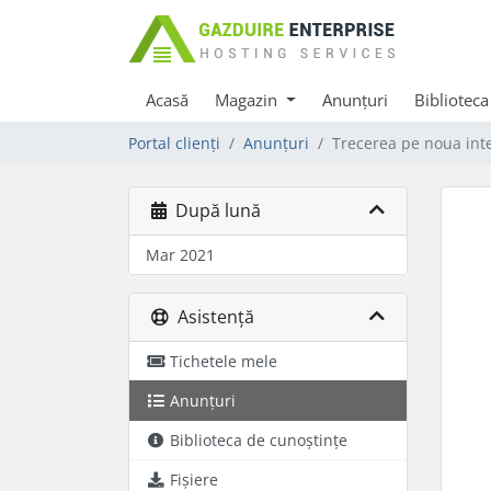
Acasă
Magazin
Anunțuri
Biblioteca
Portal clienți
Anunțuri
Trecerea pe noua inter
După lună
Mar 2021
Asistență
Tichetele mele
Anunțuri
Biblioteca de cunoștințe
Fișiere