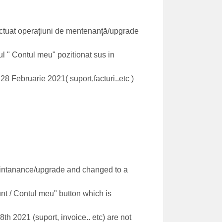
ctuat operaţiuni de mentenanţă/upgrade
ul " Contul meu" pozitionat sus in
8 Februarie 2021( suport,facturi..etc )
aintanance/upgrade and changed to a
nt / Contul meu" button which is
8th 2021 (suport, invoice.. etc) are not